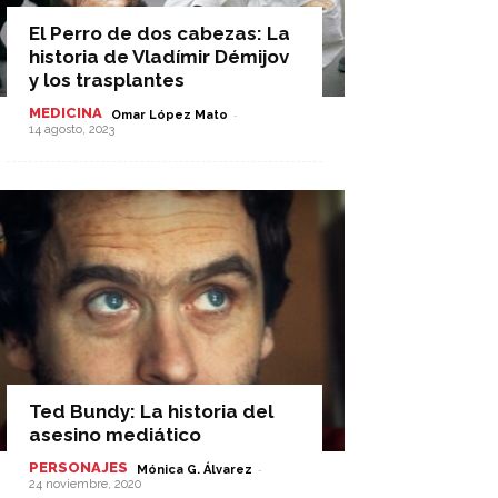
El Perro de dos cabezas: La
historia de Vladímir Démijov
y los trasplantes
MEDICINA
-
Omar López Mato
14 agosto, 2023
Ted Bundy: La historia del
asesino mediático
PERSONAJES
-
Mónica G. Álvarez
24 noviembre, 2020