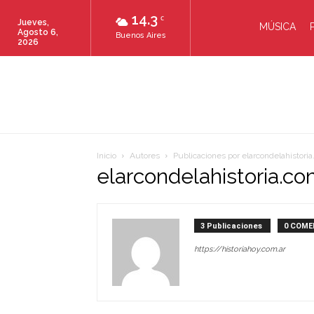
14.3
C
Jueves,
MÚSICA
Agosto 6,
Buenos Aires
2026
Inicio
Autores
Publicaciones por elarcondelahistori
elarcondelahistoria.c
3 Publicaciones
0 COME
https://historiahoy.com.ar