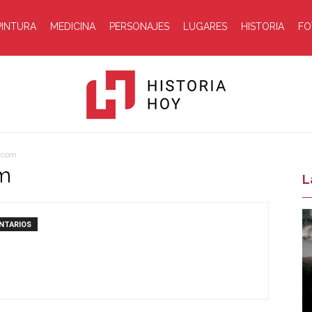
PINTURA
MEDICINA
PERSONAJES
LUGARES
HISTORIA
FO
a.com
om
Historia
L
NTARIOS
Hoy