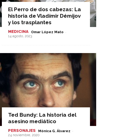
El Perro de dos cabezas: La
historia de Vladímir Démijov
y los trasplantes
MEDICINA
-
Omar López Mato
14 agosto, 2023
Ted Bundy: La historia del
asesino mediático
PERSONAJES
-
Mónica G. Álvarez
24 noviembre, 2020