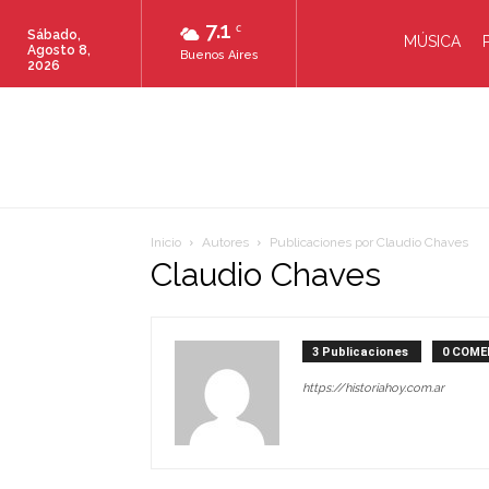
7.1
C
Sábado,
MÚSICA
Agosto 8,
Buenos Aires
2026
Inicio
Autores
Publicaciones por Claudio Chaves
Claudio Chaves
3 Publicaciones
0 COME
https://historiahoy.com.ar