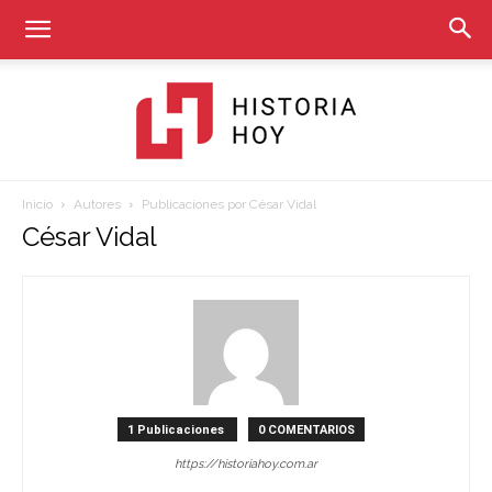
Inicio
Autores
Publicaciones por César Vidal
Historia
César Vidal
Hoy
1 Publicaciones
0 COMENTARIOS
https://historiahoy.com.ar