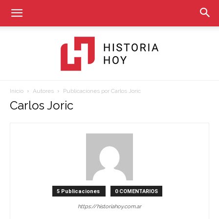
Inicio
Autores
Publicaciones por Carlos Joric
Historia
Carlos Joric
Hoy
5 Publicaciones
0 COMENTARIOS
https://historiahoy.com.ar