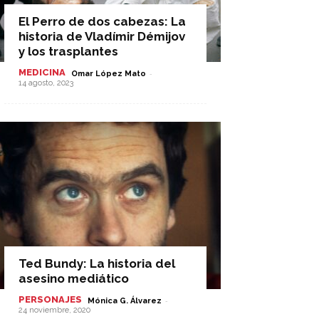
El Perro de dos cabezas: La
historia de Vladímir Démijov
y los trasplantes
MEDICINA
-
Omar López Mato
14 agosto, 2023
Ted Bundy: La historia del
asesino mediático
PERSONAJES
-
Mónica G. Álvarez
24 noviembre, 2020