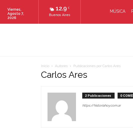
12.9
C
Viernes,
MÚSICA
Agosto 7,
Buenos Aires
2026
Inicio
Autores
Publicaciones por Carlos Ares
Carlos Ares
2 Publicaciones
0 COME
https://historiahoy.com.ar