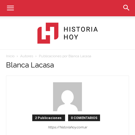
Inicio
Autores
Publicaciones por Blanca Lacasa
Historia
Blanca Lacasa
Hoy
2 Publicaciones
0 COMENTARIOS
https://historiahoy.com.ar