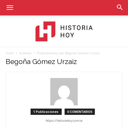
Inicio
Autores
Publicaciones por Begoña Gómez Urzaiz
Historia
Begoña Gómez Urzaiz
Hoy
1 Publicaciones
0 COMENTARIOS
https://historiahoy.com.ar