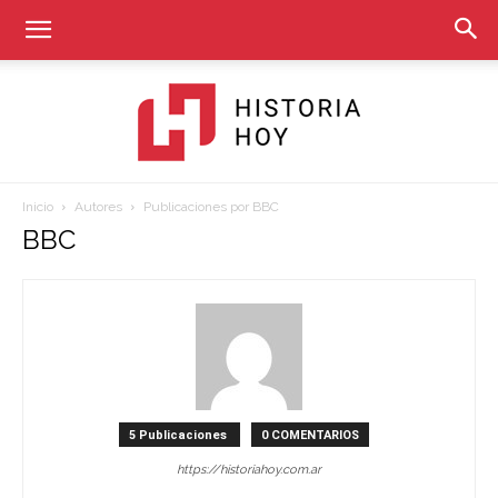
Inicio
Autores
Publicaciones por BBC
Historia
BBC
Hoy
5 Publicaciones
0 COMENTARIOS
https://historiahoy.com.ar