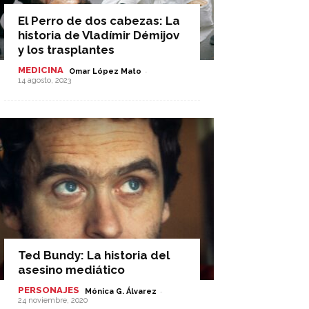
El Perro de dos cabezas: La
historia de Vladímir Démijov
y los trasplantes
MEDICINA
-
Omar López Mato
14 agosto, 2023
Ted Bundy: La historia del
asesino mediático
PERSONAJES
-
Mónica G. Álvarez
24 noviembre, 2020