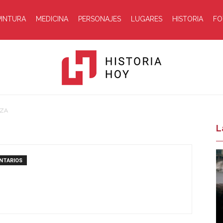
PINTURA
MEDICINA
PERSONAJES
LUGARES
HISTORIA
FO
NZA
Historia
L
NTARIOS
Hoy