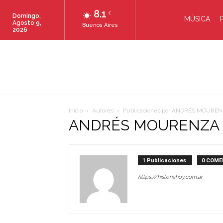
8.1
C
Domingo,
MÚSICA
Agosto 9,
Buenos Aires
2026
Inicio
Autores
Publicaciones por ANDRÉS MOURE
ANDRÉS MOURENZA
1 Publicaciones
0 COME
https://historiahoy.com.ar