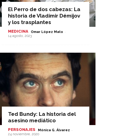
El Perro de dos cabezas: La
historia de Vladímir Démijov
y los trasplantes
MEDICINA
-
Omar López Mato
14 agosto, 2023
Ted Bundy: La historia del
asesino mediático
PERSONAJES
-
Mónica G. Álvarez
24 noviembre, 2020