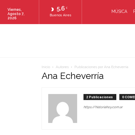
5.6
C
Viernes,
MÚSICA
Agosto 7,
Buenos Aires
2026
Inicio
Autores
Publicaciones por Ana Echeverría
Ana Echeverría
2 Publicaciones
0 COME
https://historiahoy.com.ar