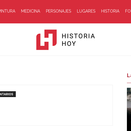
PINTURA
MEDICINA
PERSONAJES
LUGARES
HISTORIA
FO
Historia
L
NTARIOS
Hoy