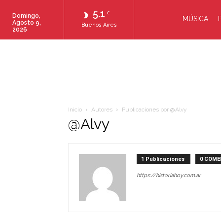
5.1
C
Domingo,
MÚSICA
Agosto 9,
Buenos Aires
2026
Inicio
Autores
Publicaciones por @Alvy
@Alvy
1 Publicaciones
0 COME
https://historiahoy.com.ar