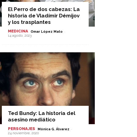
El Perro de dos cabezas: La
historia de Vladímir Démijov
y los trasplantes
MEDICINA
-
Omar López Mato
14 agosto, 2023
Ted Bundy: La historia del
asesino mediático
PERSONAJES
-
Mónica G. Álvarez
24 noviembre, 2020