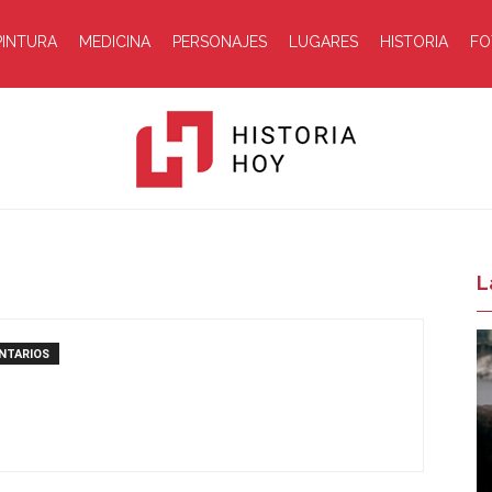
PINTURA
MEDICINA
PERSONAJES
LUGARES
HISTORIA
FO
Historia
L
NTARIOS
Hoy