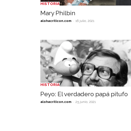
HISTORIA
Mary Philbin
-
alohacriticon.com
16 julio, 2021
HISTORIA
Peyo: El verdadero papá pitufo
-
alohacriticon.com
25 junio, 2021