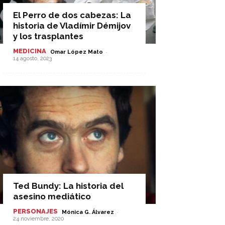
El Perro de dos cabezas: La
historia de Vladímir Démijov
y los trasplantes
MEDICINA
-
Omar López Mato
14 agosto, 2023
Ted Bundy: La historia del
asesino mediático
PERSONAJES
-
Mónica G. Álvarez
24 noviembre, 2020