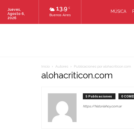
13.9
C
Jueves,
MÚSICA
Agosto 6,
Buenos Aires
2026
Inicio
Autores
Publicaciones por alohacriticon.com
alohacriticon.com
5 Publicaciones
0 COME
https://historiahoy.com.ar