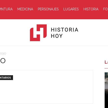
PINTURA
MEDICINA
PERSONAJES
LUGARES
HISTORIA
FO
SSIO
IO
Historia
L
NTARIOS
Hoy