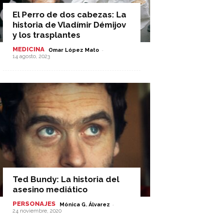
El Perro de dos cabezas: La
historia de Vladímir Démijov
y los trasplantes
MEDICINA
-
Omar López Mato
14 agosto, 2023
Ted Bundy: La historia del
asesino mediático
PERSONAJES
-
Mónica G. Álvarez
24 noviembre, 2020