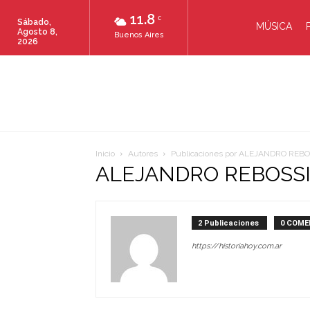
11.8
C
Sábado,
MÚSICA
Agosto 8,
Buenos Aires
2026
Inicio
Autores
Publicaciones por ALEJANDRO REBO
ALEJANDRO REBOSS
2 Publicaciones
0 COME
https://historiahoy.com.ar