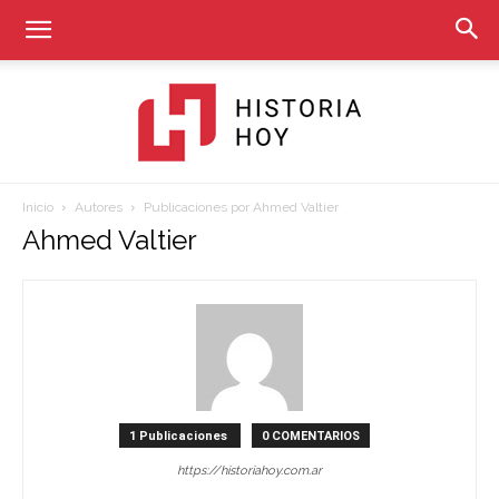
Inicio
Autores
Publicaciones por Ahmed Valtier
Historia
Ahmed Valtier
Hoy
1 Publicaciones
0 COMENTARIOS
https://historiahoy.com.ar