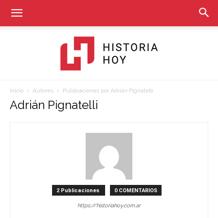
Inicio
Autores
Publicaciones por Adrián Pignatelli
Historia
Adrián Pignatelli
Hoy
2 Publicaciones
0 COMENTARIOS
https://historiahoy.com.ar