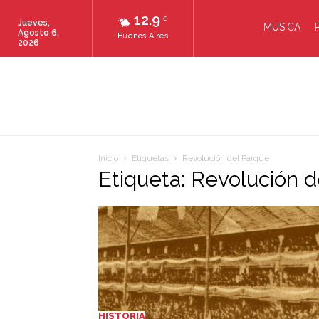
12.9
C
Jueves,
MÚSICA
Agosto 6,
Buenos Aires
2026
Inicio
Etiquetas
Revolución del Parque
Etiqueta: Revolución 
HISTORIA