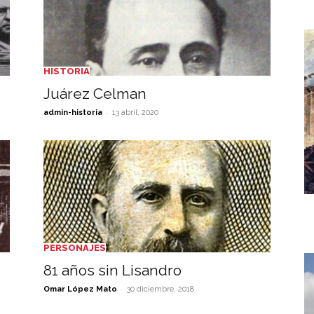
HISTORIA
Juárez Celman
-
admin-historia
13 abril, 2020
PERSONAJES
81 años sin Lisandro
-
Omar López Mato
30 diciembre, 2018