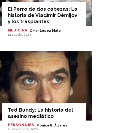
El Perro de dos cabezas: La
historia de Vladímir Démijov
y los trasplantes
MEDICINA
-
Omar López Mato
14 agosto, 2023
Ted Bundy: La historia del
asesino mediático
PERSONAJES
-
Mónica G. Álvarez
24 noviembre, 2020