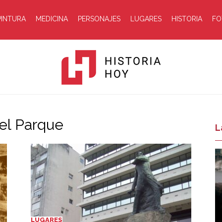
PINTURA
MEDICINA
PERSONAJES
LUGARES
HISTORIA
FO
del Parque
Historia
L
Hoy
LUGARES