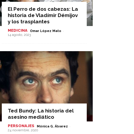
El Perro de dos cabezas: La
historia de Vladímir Démijov
y los trasplantes
MEDICINA
-
Omar López Mato
14 agosto, 2023
Ted Bundy: La historia del
asesino mediático
PERSONAJES
-
Mónica G. Álvarez
24 noviembre, 2020