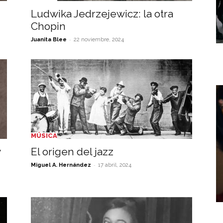
Ludwika Jedrzejewicz: la otra
Chopin
-
Juanita Blee
22 noviembre, 2024
MÚSICA
y
El origen del jazz
-
Miguel A. Hernández
17 abril, 2024