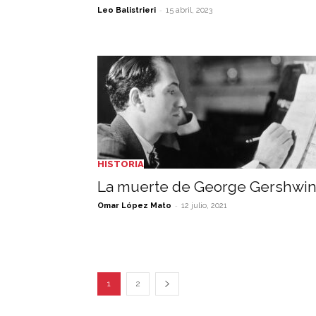
-
Leo Balistrieri
15 abril, 2023
HISTORIA
La muerte de George Gershwi
-
Omar López Mato
12 julio, 2021
1
2