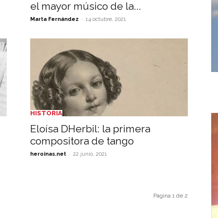
el mayor músico de la...
-
Marta Fernández
14 octubre, 2021
HISTORIA
n
Eloísa DHerbil: la primera
compositora de tango
-
heroinas.net
22 junio, 2021
Página 1 de 2