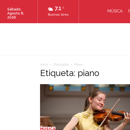
7.1
C
Sábado,
MÚSICA
Agosto 8,
Buenos Aires
2026
Inicio
Etiquetas
Piano
Etiqueta: piano
MÚSICA