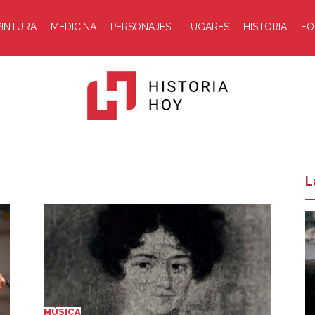
PINTURA
MEDICINA
PERSONAJES
LUGARES
HISTORIA
FO
Historia
L
Hoy
MÚSICA