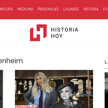
PINTURA
MEDICINA
PERSONAJES
LUGARES
HISTORIA
FO
genheim
Historia
L
Hoy
PERSONAJES