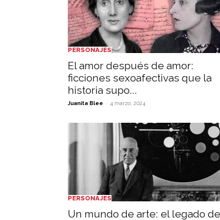
PERSONAJES
El amor después de amor:
ficciones sexoafectivas que la
historia supo...
-
Juanita Blee
4 marzo, 2024
PERSONAJES
Un mundo de arte: el legado d