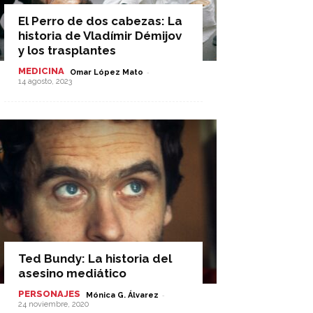
El Perro de dos cabezas: La
historia de Vladímir Démijov
y los trasplantes
MEDICINA
-
Omar López Mato
14 agosto, 2023
Ted Bundy: La historia del
asesino mediático
PERSONAJES
-
Mónica G. Álvarez
24 noviembre, 2020