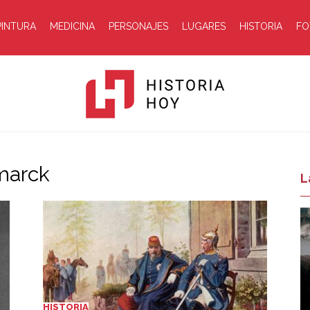
PINTURA
MEDICINA
PERSONAJES
LUGARES
HISTORIA
FO
smarck
Historia
L
Hoy
HISTORIA