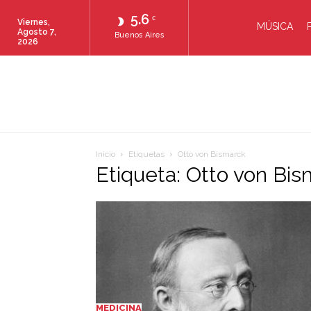
5.6
C
Viernes,
MÚSICA
Agosto 7,
Buenos Aires
2026
Inicio
Etiquetas
Otto von Bismarck
Etiqueta: Otto von Bi
MEDICINA