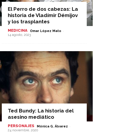
El Perro de dos cabezas: La
historia de Vladímir Démijov
y los trasplantes
MEDICINA
-
Omar López Mato
14 agosto, 2023
Ted Bundy: La historia del
asesino mediático
PERSONAJES
-
Mónica G. Álvarez
24 noviembre, 2020