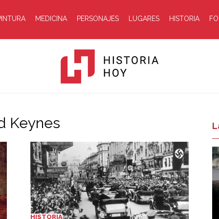
PINTURA
MEDICINA
PERSONAJES
LUGARES
HISTORIA
FO
rd Keynes
Historia
L
Hoy
HISTORIA