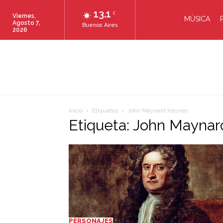
13.1
C
Viernes,
MÚSICA
Agosto 7,
Buenos Aires
2026
Inicio
Etiquetas
John Maynard Keynes
Etiqueta: John Mayna
PERSONAJES