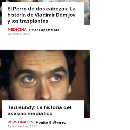
El Perro de dos cabezas: La
historia de Vladímir Démijov
y los trasplantes
MEDICINA
-
Omar López Mato
14 agosto, 2023
Ted Bundy: La historia del
asesino mediático
PERSONAJES
-
Mónica G. Álvarez
24 noviembre, 2020