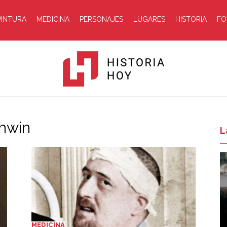
PINTURA
MEDICINA
PERSONAJES
LUGARES
HISTORIA
FO
shwin
Historia
L
Hoy
MEDICINA