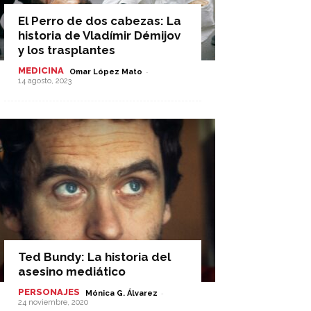
El Perro de dos cabezas: La
historia de Vladímir Démijov
y los trasplantes
MEDICINA
-
Omar López Mato
14 agosto, 2023
Ted Bundy: La historia del
asesino mediático
PERSONAJES
-
Mónica G. Álvarez
24 noviembre, 2020