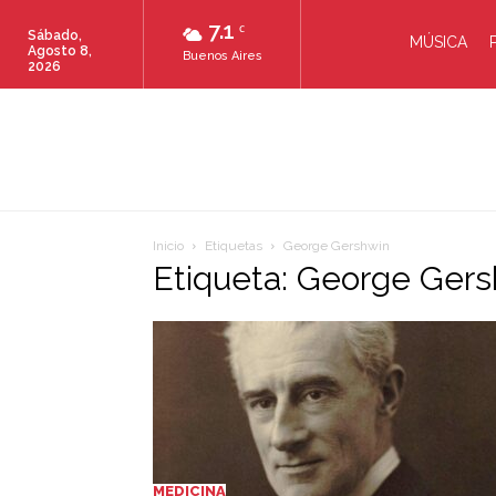
7.1
C
Sábado,
MÚSICA
Agosto 8,
Buenos Aires
2026
Inicio
Etiquetas
George Gershwin
Etiqueta: George Ger
MEDICINA