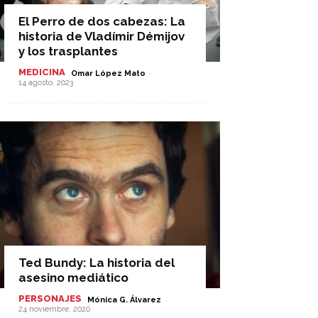
El Perro de dos cabezas: La
historia de Vladímir Démijov
y los trasplantes
MEDICINA
-
Omar López Mato
14 agosto, 2023
Ted Bundy: La historia del
asesino mediático
PERSONAJES
-
Mónica G. Álvarez
24 noviembre, 2020