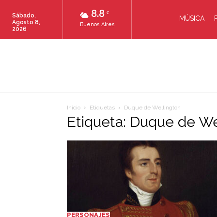
8.8
C
Sábado,
MÚSICA
Agosto 8,
Buenos Aires
2026
Inicio
Etiquetas
Duque de Wellington
Etiqueta: Duque de We
PERSONAJES