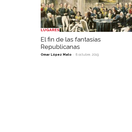
LUGARES
El fin de las fantasías
Republicanas
-
Omar López Mato
8 octubre, 2019