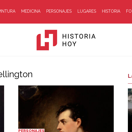
PINTURA
MEDICINA
PERSONAJES
LUGARES
HISTORIA
FO
llington
Historia
L
Hoy
PERSONAJES