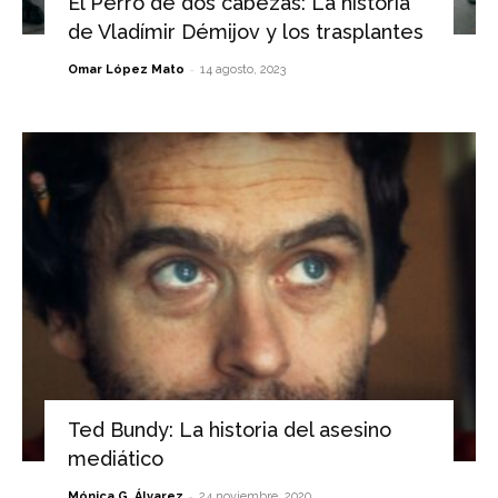
El Perro de dos cabezas: La historia
de Vladímir Démijov y los trasplantes
-
Omar López Mato
14 agosto, 2023
Ted Bundy: La historia del asesino
mediático
-
Mónica G. Álvarez
24 noviembre, 2020