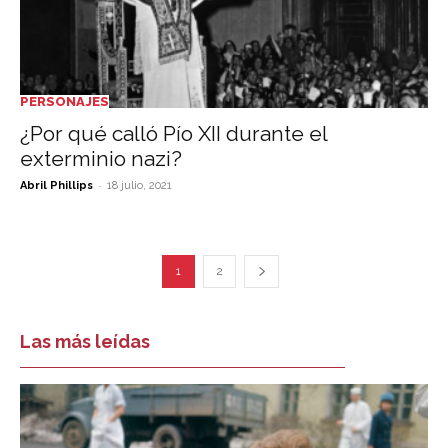
PERSONAJES
¿Por qué calló Pío XII durante el
exterminio nazi?
-
Abril Phillips
18 julio, 2021
1
2
Las más leídas