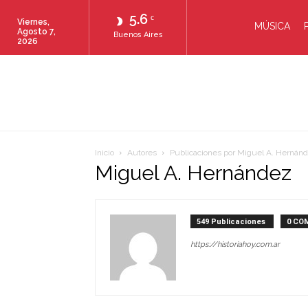
5.6
C
Viernes,
MÚSICA
Agosto 7,
Buenos Aires
2026
Inicio
Autores
Publicaciones por Miguel A. Hernán
Miguel A. Hernández
549 Publicaciones
0 CO
https://historiahoy.com.ar