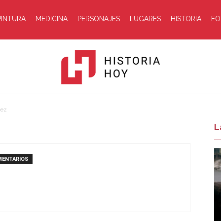
PINTURA
MEDICINA
PERSONAJES
LUGARES
HISTORIA
FO
dez
Historia
L
MENTARIOS
Hoy