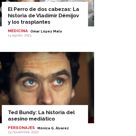
El Perro de dos cabezas: La
historia de Vladímir Démijov
y los trasplantes
MEDICINA
-
Omar López Mato
14 agosto, 2023
Ted Bundy: La historia del
asesino mediático
PERSONAJES
-
Mónica G. Álvarez
24 noviembre, 2020