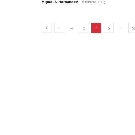
-
Miguel A. Hernández
6 febrero, 2025
...
...
1
3
4
5
5