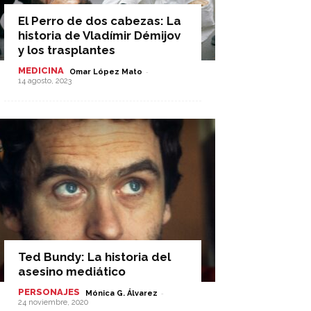
El Perro de dos cabezas: La
historia de Vladímir Démijov
y los trasplantes
MEDICINA
-
Omar López Mato
14 agosto, 2023
Ted Bundy: La historia del
asesino mediático
PERSONAJES
-
Mónica G. Álvarez
24 noviembre, 2020