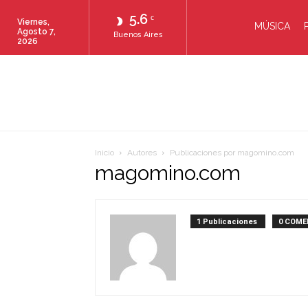
5.6
C
Viernes,
MÚSICA
Agosto 7,
Buenos Aires
2026
Inicio
Autores
Publicaciones por magomino.com
magomino.com
1 Publicaciones
0 COME