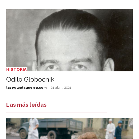
HISTORIA
Odilo Globocnik
-
lasegundaguerra.com
21 abril, 2021
Las más leídas