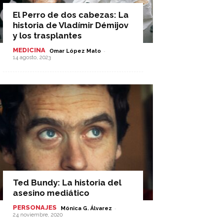
El Perro de dos cabezas: La
historia de Vladímir Démijov
y los trasplantes
MEDICINA
-
Omar López Mato
14 agosto, 2023
Ted Bundy: La historia del
asesino mediático
PERSONAJES
-
Mónica G. Álvarez
24 noviembre, 2020