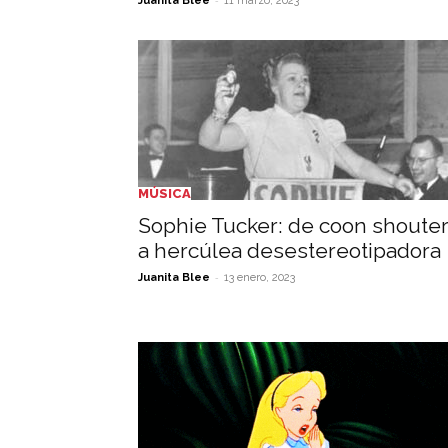
Juanita Blee
11 marzo, 2023
MÚSICA
Sophie Tucker: de coon shoute
a hercúlea desestereotipadora
-
Juanita Blee
13 enero, 2023