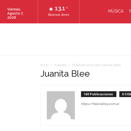
13.1
C
Viernes,
MÚSICA
Agosto 7,
Buenos Aires
2026
Inicio
Autores
Publicaciones por Juanita Blee
Juanita Blee
169 Publicaciones
0 CO
https://historiahoy.com.ar