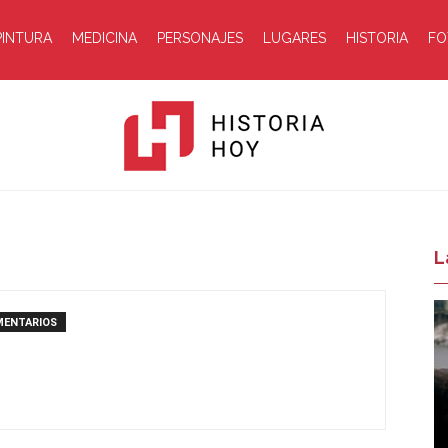
PINTURA
MEDICINA
PERSONAJES
LUGARES
HISTORIA
FO
Historia
L
MENTARIOS
Hoy