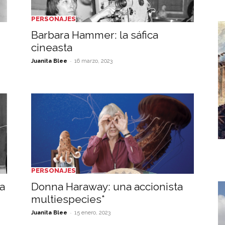
PERSONAJES
Barbara Hammer: la sáfica
cineasta
-
Juanita Blee
16 marzo, 2023
PERSONAJES
a
Donna Haraway: una accionista
multiespecies*
-
Juanita Blee
15 enero, 2023