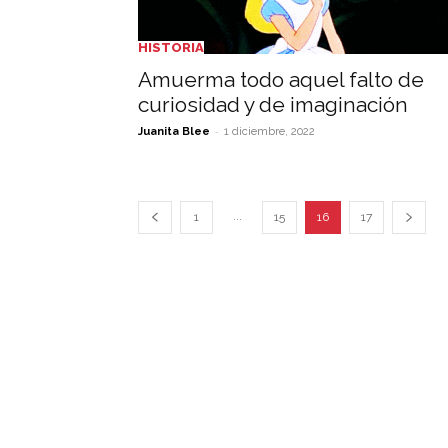
HISTORIA
Amuerma todo aquel falto de
curiosidad y de imaginación
-
Juanita Blee
1 diciembre, 2022
...
1
15
16
17