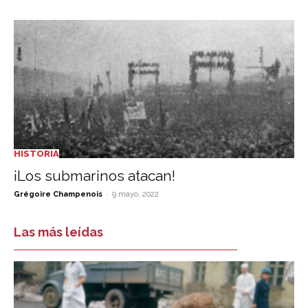
HISTORIA
¡Los submarinos atacan!
-
Grégoire Champenois
9 mayo, 2022
Las más leídas