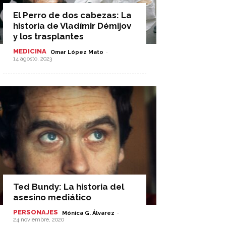
El Perro de dos cabezas: La
historia de Vladímir Démijov
y los trasplantes
MEDICINA
-
Omar López Mato
14 agosto, 2023
Ted Bundy: La historia del
asesino mediático
PERSONAJES
-
Mónica G. Álvarez
24 noviembre, 2020