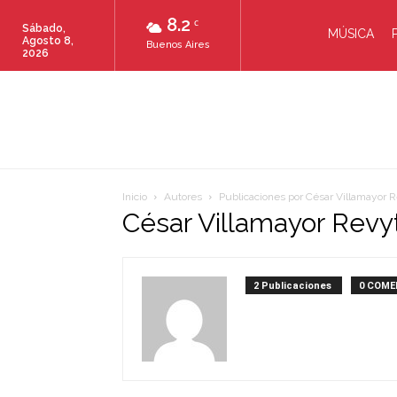
8.2
C
Sábado,
MÚSICA
Agosto 8,
Buenos Aires
2026
Inicio
Autores
Publicaciones por César Villamayor R
César Villamayor Revy
2 Publicaciones
0 COME