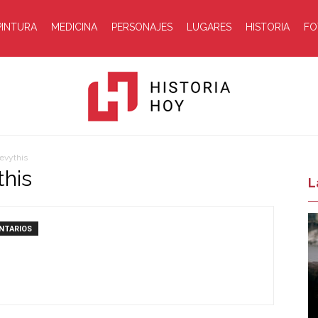
PINTURA
MEDICINA
PERSONAJES
LUGARES
HISTORIA
FO
evythis
this
Historia
L
NTARIOS
Hoy