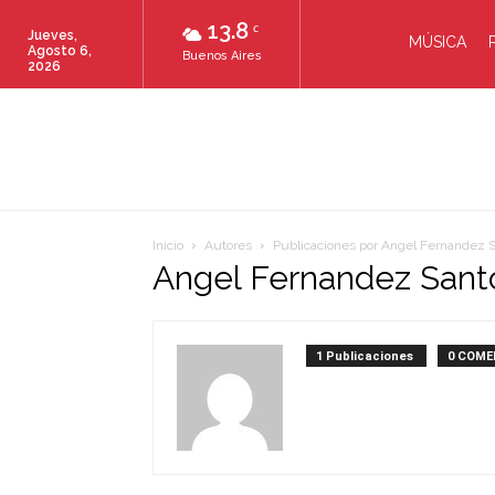
13.8
C
Jueves,
MÚSICA
Agosto 6,
Buenos Aires
2026
Inicio
Autores
Publicaciones por Angel Fernandez 
Angel Fernandez Sant
1 Publicaciones
0 COME