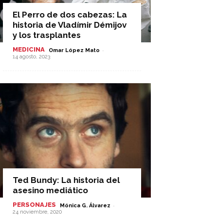
El Perro de dos cabezas: La
historia de Vladímir Démijov
y los trasplantes
MEDICINA
-
Omar López Mato
14 agosto, 2023
Ted Bundy: La historia del
asesino mediático
PERSONAJES
-
Mónica G. Álvarez
24 noviembre, 2020