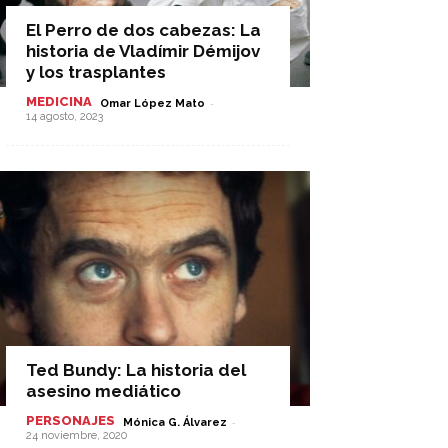
El Perro de dos cabezas: La
historia de Vladímir Démijov
y los trasplantes
MEDICINA
-
Omar López Mato
14 agosto, 2023
Ted Bundy: La historia del
asesino mediático
PERSONAJES
-
Mónica G. Álvarez
24 noviembre, 2020