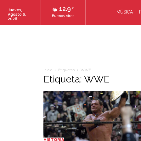
12.9
C
Jueves,
MÚSICA
Agosto 6,
Buenos Aires
2026
Inicio
Etiquetas
WWE
Etiqueta: WWE
HISTORIA