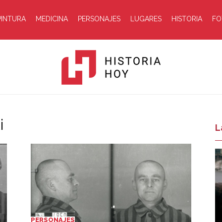
PINTURA
MEDICINA
PERSONAJES
LUGARES
HISTORIA
FO
i
Historia
L
Hoy
PERSONAJES