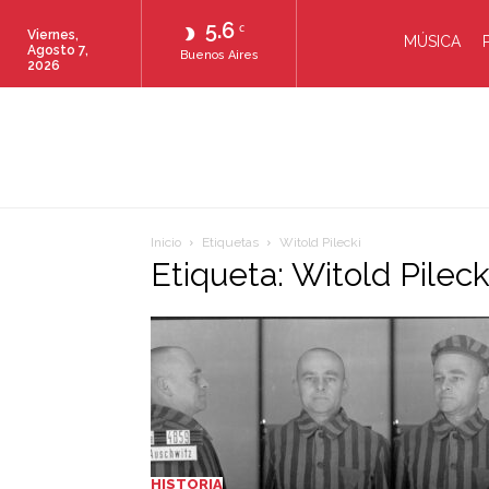
5.6
C
Viernes,
MÚSICA
Agosto 7,
Buenos Aires
2026
Inicio
Etiquetas
Witold Pilecki
Etiqueta: Witold Pileck
HISTORIA