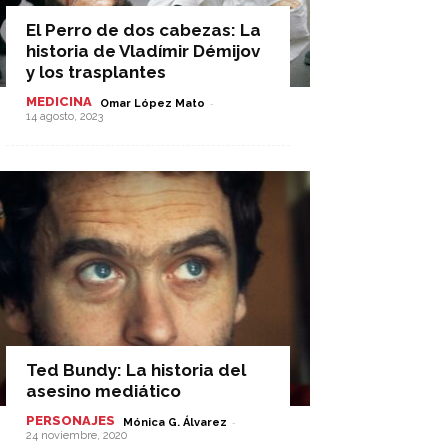
El Perro de dos cabezas: La
historia de Vladímir Démijov
y los trasplantes
MEDICINA
-
Omar López Mato
14 agosto, 2023
Ted Bundy: La historia del
asesino mediático
PERSONAJES
-
Mónica G. Álvarez
24 noviembre, 2020