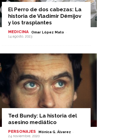
El Perro de dos cabezas: La
historia de Vladímir Démijov
y los trasplantes
MEDICINA
-
Omar López Mato
14 agosto, 2023
Ted Bundy: La historia del
asesino mediático
PERSONAJES
-
Mónica G. Álvarez
24 noviembre, 2020