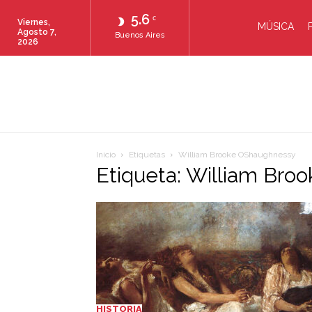
5.6
C
Viernes,
MÚSICA
Agosto 7,
Buenos Aires
2026
Inicio
Etiquetas
William Brooke OShaughnessy
Etiqueta: William Br
HISTORIA