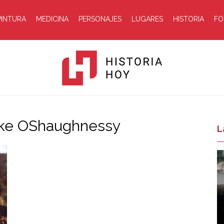
PINTURA
MEDICINA
PERSONAJES
LUGARES
HISTORIA
FO
ooke OShaughnessy
Historia
L
Hoy