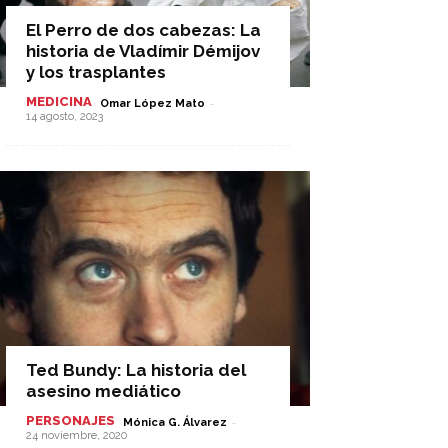
El Perro de dos cabezas: La
historia de Vladímir Démijov
y los trasplantes
MEDICINA
-
Omar López Mato
14 agosto, 2023
Ted Bundy: La historia del
asesino mediático
PERSONAJES
-
Mónica G. Álvarez
24 noviembre, 2020