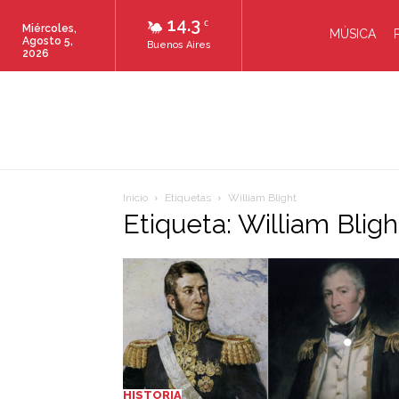
14.3
C
Miércoles,
MÚSICA
Agosto 5,
Buenos Aires
2026
Inicio
Etiquetas
William Blight
Etiqueta: William Bligh
HISTORIA