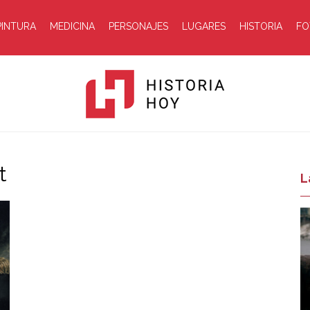
PINTURA
MEDICINA
PERSONAJES
LUGARES
HISTORIA
FO
t
Historia
L
Hoy