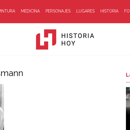
PINTURA
MEDICINA
PERSONAJES
LUGARES
HISTORIA
FO
ssmann
Historia
L
Hoy