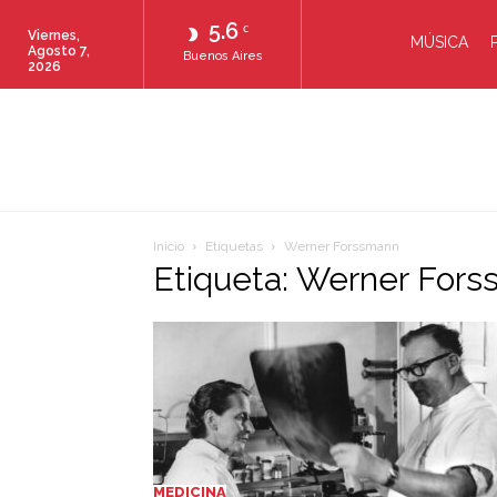
5.6
C
Viernes,
MÚSICA
Agosto 7,
Buenos Aires
2026
Inicio
Etiquetas
Werner Forssmann
Etiqueta: Werner For
MEDICINA