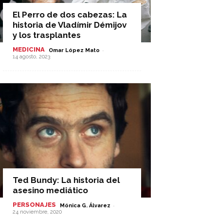
El Perro de dos cabezas: La
historia de Vladímir Démijov
y los trasplantes
MEDICINA
-
Omar López Mato
14 agosto, 2023
Ted Bundy: La historia del
asesino mediático
PERSONAJES
-
Mónica G. Álvarez
24 noviembre, 2020