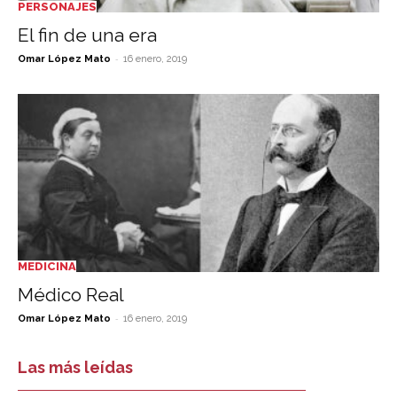
PERSONAJES
El fin de una era
-
Omar López Mato
16 enero, 2019
MEDICINA
Médico Real
-
Omar López Mato
16 enero, 2019
Las más leídas