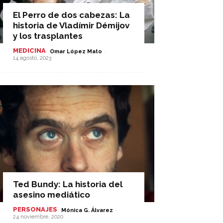
El Perro de dos cabezas: La
historia de Vladímir Démijov
y los trasplantes
MEDICINA
-
Omar López Mato
14 agosto, 2023
Ted Bundy: La historia del
asesino mediático
PERSONAJES
-
Mónica G. Álvarez
24 noviembre, 2020