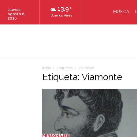
13.9
C
Jueves,
MÚSICA
Agosto 6,
Buenos Aires
2026
Inicio
Etiquetas
Viamonte
Etiqueta: Viamonte
PERSONAJES