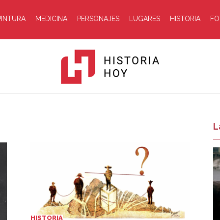
PINTURA
MEDICINA
PERSONAJES
LUGARES
HISTORIA
FO
Historia
L
Hoy
HISTORIA