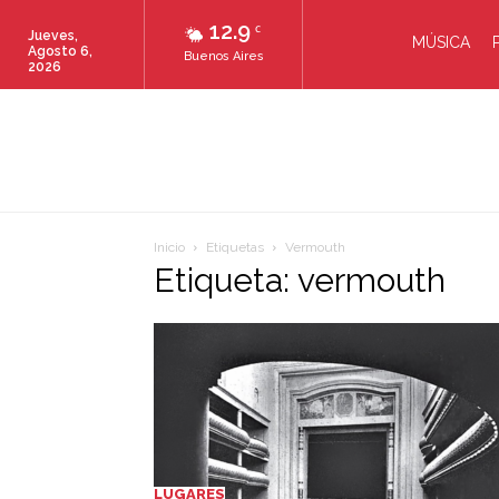
12.9
C
Jueves,
MÚSICA
Agosto 6,
Buenos Aires
2026
Inicio
Etiquetas
Vermouth
Etiqueta: vermouth
LUGARES