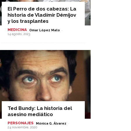
El Perro de dos cabezas: La
historia de Vladímir Démijov
y los trasplantes
MEDICINA
-
Omar López Mato
14 agosto, 2023
Ted Bundy: La historia del
asesino mediático
PERSONAJES
-
Mónica G. Álvarez
24 noviembre, 2020