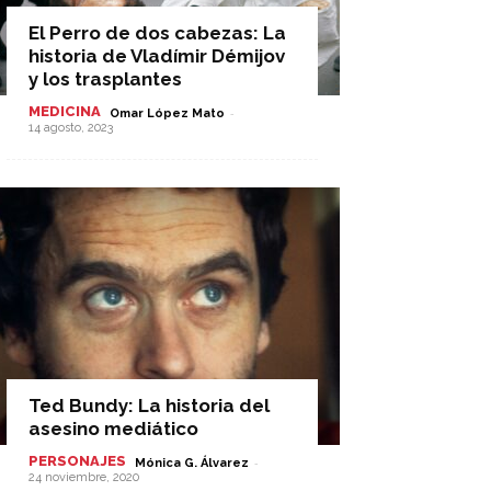
El Perro de dos cabezas: La
historia de Vladímir Démijov
y los trasplantes
MEDICINA
-
Omar López Mato
14 agosto, 2023
Ted Bundy: La historia del
asesino mediático
PERSONAJES
-
Mónica G. Álvarez
24 noviembre, 2020