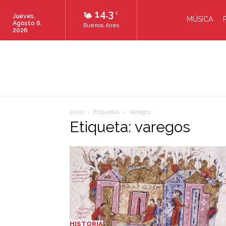
14.3
C
Jueves,
MÚSICA
Agosto 6,
Buenos Aires
2026
Inicio
Etiquetas
Varegos
Etiqueta: varegos
HISTORIA