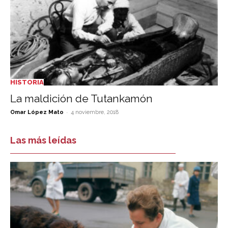
HISTORIA
La maldición de Tutankamón
-
Omar López Mato
4 noviembre, 2018
Las más leídas