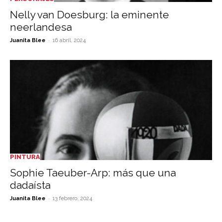
Nelly van Doesburg: la eminente
neerlandesa
-
Juanita Blee
16 abril, 2024
PINTURA
Sophie Taeuber-Arp: más que una
dadaísta
-
Juanita Blee
13 febrero, 2024