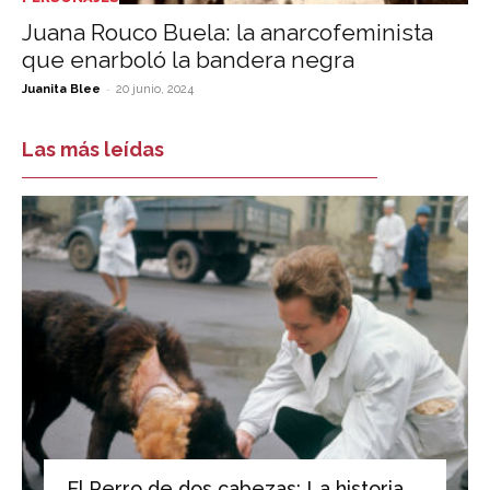
Juana Rouco Buela: la anarcofeminista
que enarboló la bandera negra
-
Juanita Blee
20 junio, 2024
Las más leídas
El Perro de dos cabezas: La historia