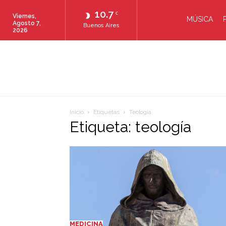
10.7
C
Viernes,
MÚSICA
Agosto 7,
Buenos Aires
2026
Inicio
Etiquetas
Teología
Etiqueta: teología
MEDICINA