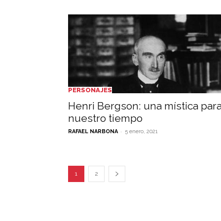
PERSONAJES
Henri Bergson: una mística par
nuestro tiempo
-
RAFAEL NARBONA
5 enero, 2021
1
2