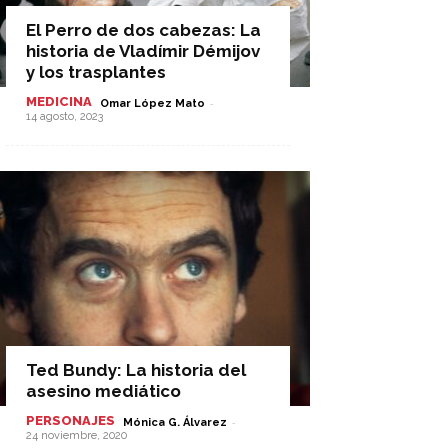
El Perro de dos cabezas: La
historia de Vladímir Démijov
y los trasplantes
MEDICINA
-
Omar López Mato
14 agosto, 2023
Ted Bundy: La historia del
asesino mediático
PERSONAJES
-
Mónica G. Álvarez
24 noviembre, 2020