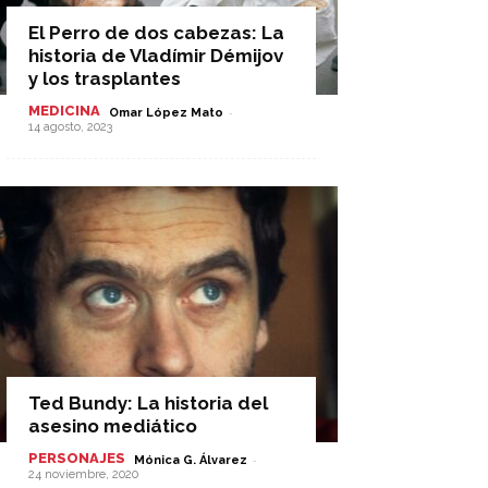
El Perro de dos cabezas: La
historia de Vladímir Démijov
y los trasplantes
MEDICINA
-
Omar López Mato
14 agosto, 2023
Ted Bundy: La historia del
asesino mediático
PERSONAJES
-
Mónica G. Álvarez
24 noviembre, 2020