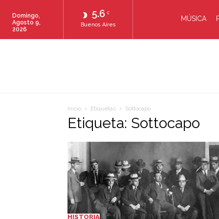
5.6
C
Domingo,
MÚSICA
Agosto 9,
Buenos Aires
2026
Inicio
Etiquetas
Sottocapo
Etiqueta: Sottocapo
HISTORIA