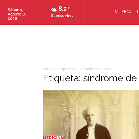
8.2
C
Sábado,
MÚSICA
Agosto 8,
Buenos Aires
2026
Inicio
Etiquetas
Síndrome de Down
Etiqueta: síndrome d
MEDICINA