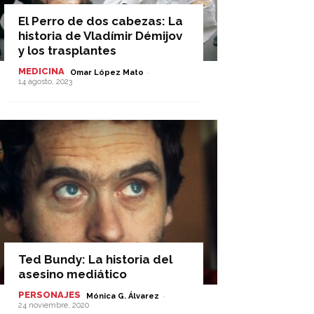
El Perro de dos cabezas: La
historia de Vladímir Démijov
y los trasplantes
MEDICINA
-
Omar López Mato
14 agosto, 2023
Ted Bundy: La historia del
asesino mediático
PERSONAJES
-
Mónica G. Álvarez
24 noviembre, 2020