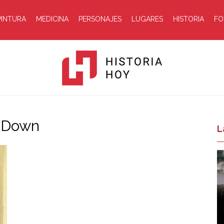
PINTURA
MEDICINA
PERSONAJES
LUGARES
HISTORIA
FO
e Down
Historia
L
Hoy