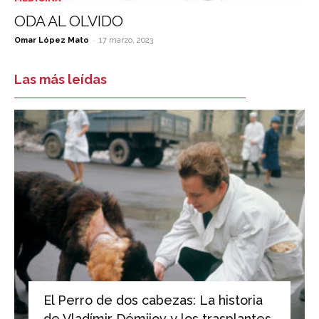
ODA AL OLVIDO
-
Omar López Mato
17 marzo, 2023
Las más leídas
El Perro de dos cabezas: La historia
de Vladímir Démijov y los trasplantes