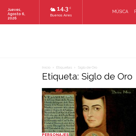
14.3
C
Jueves,
MÚSICA
Agosto 6,
Buenos Aires
2026
Inicio
Etiquetas
Siglo de Oro
Etiqueta: Siglo de Oro
PERSONAJES