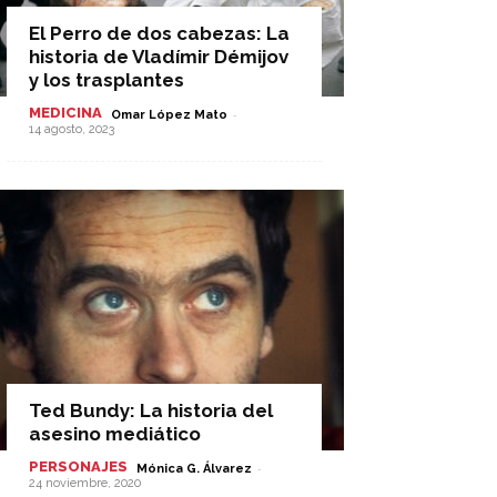
El Perro de dos cabezas: La
historia de Vladímir Démijov
y los trasplantes
MEDICINA
-
Omar López Mato
14 agosto, 2023
Ted Bundy: La historia del
asesino mediático
PERSONAJES
-
Mónica G. Álvarez
24 noviembre, 2020