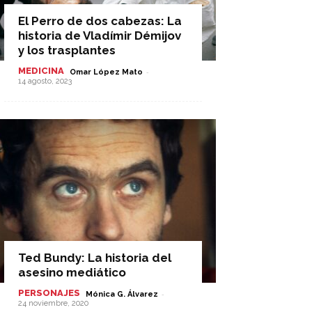
El Perro de dos cabezas: La
historia de Vladímir Démijov
y los trasplantes
MEDICINA
-
Omar López Mato
14 agosto, 2023
Ted Bundy: La historia del
asesino mediático
PERSONAJES
-
Mónica G. Álvarez
24 noviembre, 2020