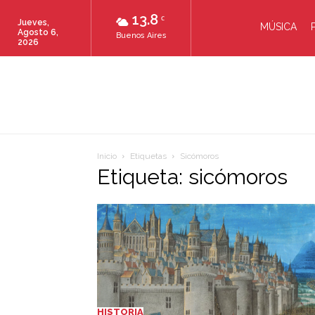
13.8
C
Jueves,
MÚSICA
Agosto 6,
Buenos Aires
2026
Inicio
Etiquetas
Sicómoros
Etiqueta: sicómoros
HISTORIA