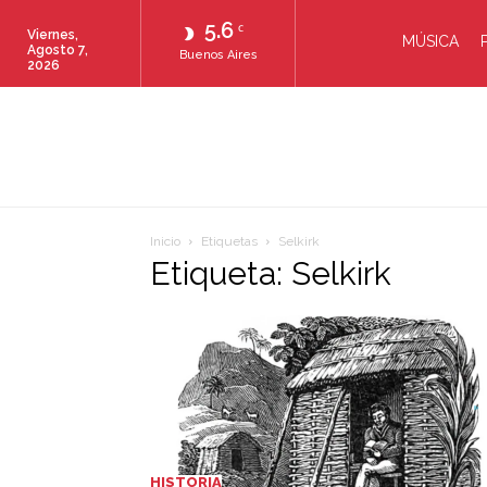
5.6
C
Viernes,
MÚSICA
Agosto 7,
Buenos Aires
2026
Inicio
Etiquetas
Selkirk
Etiqueta: Selkirk
HISTORIA