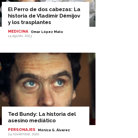
El Perro de dos cabezas: La
historia de Vladímir Démijov
y los trasplantes
MEDICINA
-
Omar López Mato
14 agosto, 2023
Ted Bundy: La historia del
asesino mediático
PERSONAJES
-
Mónica G. Álvarez
24 noviembre, 2020